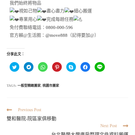
我們始終將物品
視如己物
盡心盡力
細心搬運
專業用心
完成每趟任務
免付費聯絡電話：
0800-000-596
官方賴@生活圈：
@move888
（記得要加@）
分享此文：
分
按
分
分
按
按
分
享
一
享
享
一
一
享
到
下
到
到
下
下
到
T
以
W
P
即
以
L
w
分
h
i
可
分
I
i
享
a
n
分
享
TAGS:
一般型精緻搬家
,
桃園市搬家
N
t
到
t
t
享
至
E
t
T
s
e
至
F
(
e
e
A
r
S
a
在
r
l
p
e
k
c
新
(
e
p
s
y
e
視
在
g
(
t
p
b
窗
新
r
在
(
e
o
Previous Post
中
視
a
新
在
(
o
開
窗
m
視
新
在
k
雙和醫院-院區家俱移動
啟
中
(
窗
視
新
(
)
開
在
中
窗
視
在
Next Post
啟
新
開
中
窗
新
)
視
啟
開
中
視
窗
)
台北醫學大學庫房整理文件資料搬運
啟
開
窗