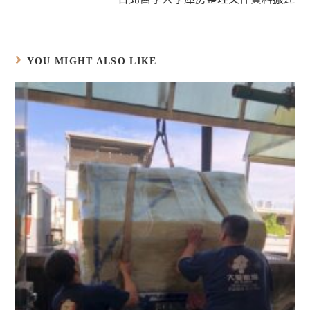
中
)
啟
中
開
)
開
啟
啟
)
)
YOU MIGHT ALSO LIKE