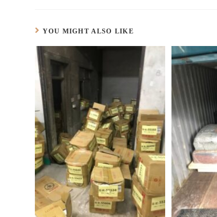
啟
新
開
中
窗
新
)
視
啟
開
中
視
窗
)
啟
開
窗
中
)
啟
中
開
)
開
啟
啟
YOU MIGHT ALSO LIKE
)
)