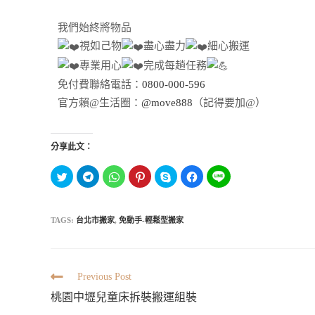
我們始終將物品
視如己物
盡心盡力
細心搬運
專業用心
完成每趟任務
免付費聯絡電話：
0800-000-596
官方賴@生活圈：
@move888
（記得要加@）
分享此文：
分
按
分
分
按
按
分
享
一
享
享
一
一
享
到
下
到
到
下
下
到
T
以
W
P
即
以
L
w
分
h
i
可
分
I
i
享
a
n
分
享
TAGS:
台北市搬家
,
免動手-輕鬆型搬家
N
t
到
t
t
享
至
E
t
T
s
e
至
F
(
e
e
A
r
S
a
在
r
l
p
e
k
c
新
(
e
p
s
y
e
視
在
g
(
t
p
b
窗
新
r
在
(
e
o
Previous Post
中
視
a
新
在
(
o
開
窗
m
視
新
在
k
桃園中壢兒童床拆裝搬運組裝
啟
中
(
窗
視
新
(
)
開
在
中
窗
視
在