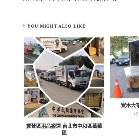
)
開
在
中
窗
視
在
啟
新
開
中
窗
新
)
視
啟
開
中
視
窗
)
啟
開
窗
中
)
啟
中
開
)
開
啟
啟
YOU MIGHT ALSO LIKE
)
)
實木大
露營區用品搬運-台北市中和區萬華
區