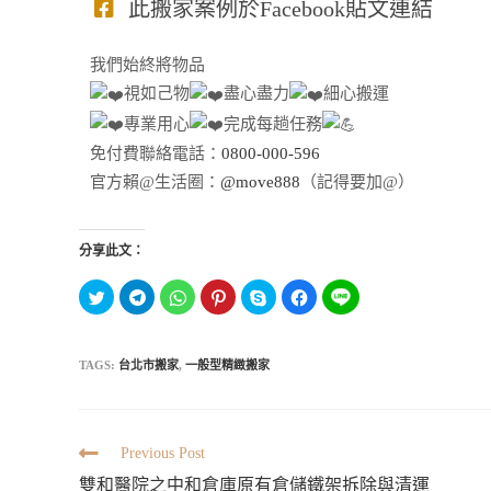
此搬家案例於Facebook貼文連結
我們始終將物品
視如己物
盡心盡力
細心搬運
專業用心
完成每趟任務
免付費聯絡電話：
0800-000-596
官方賴@生活圈：
@move888
（記得要加@）
分享此文：
分
按
分
分
按
按
分
享
一
享
享
一
一
享
到
下
到
到
下
下
到
T
以
W
P
即
以
L
w
分
h
i
可
分
I
i
享
a
n
分
享
TAGS:
台北市搬家
,
一般型精緻搬家
N
t
到
t
t
享
至
E
t
T
s
e
至
F
(
e
e
A
r
S
a
在
r
l
p
e
k
c
新
(
e
p
s
y
e
視
在
g
(
t
p
b
窗
新
r
在
(
e
o
Previous Post
中
視
a
新
在
(
o
開
窗
m
視
新
在
k
雙和醫院之中和倉庫原有倉儲鐵架拆除與清運
啟
中
(
窗
視
新
(