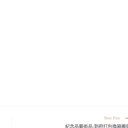
Next Post
紀念品藝術品-到府打包換箱搬