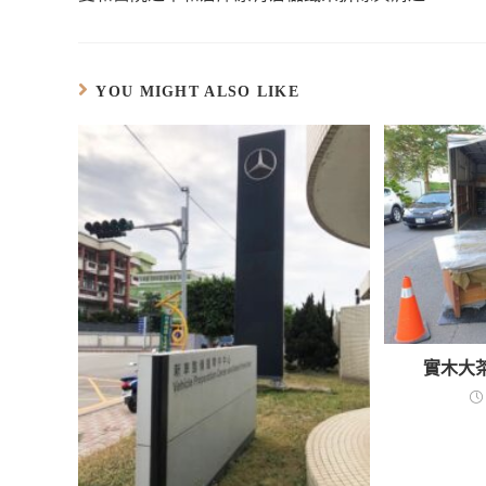
)
開
在
中
窗
視
在
啟
新
開
中
窗
新
)
視
啟
開
中
視
窗
)
啟
開
窗
中
)
啟
中
開
)
開
啟
啟
YOU MIGHT ALSO LIKE
)
)
實木大