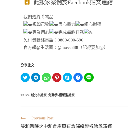
此搬家案例於Facebook貼文連結
我們始終將物品
視如己物
盡心盡力
細心搬運
專業用心
完成每趟任務
免付費聯絡電話：
0800-000-596
官方賴@生活圈：
@move888
（記得要加@）
分享此文：
分
按
分
分
按
按
分
享
一
享
享
一
一
享
到
下
到
到
下
下
到
T
以
W
P
即
以
L
w
分
h
i
可
分
I
i
享
a
n
分
享
TAGS:
新北市搬家
,
免動手-輕鬆型搬家
N
t
到
t
t
享
至
E
t
T
s
e
至
F
(
e
e
A
r
S
a
在
r
l
p
e
k
c
新
(
e
p
s
y
e
視
在
g
(
t
p
b
窗
新
r
在
(
e
o
Previous Post
中
視
a
新
在
(
o
開
窗
m
視
新
在
k
雙和醫院之中和倉庫原有倉儲鐵架拆除與清運
啟
中
(
窗
視
新
(